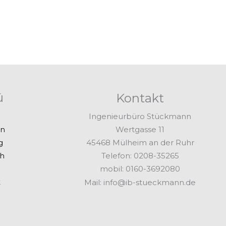
ü
Kontakt
Ingenieurbüro Stückmann
Wertgasse 11
en
45468 Mülheim an der Ruhr
g
Telefon: 0208-35265
ch
mobil: 0160-3692080
Mail: info@ib-stueckmann.de
t